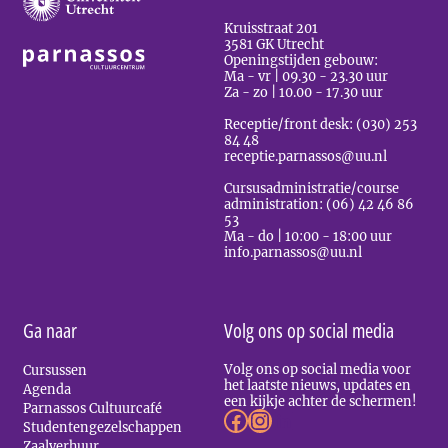
Kruisstraat 201
3581 GK Utrecht
Openingstijden gebouw:
Ma - vr | 09.30 - 23.30 uur
Za - zo | 10.00 - 17.30 uur
Receptie/front desk: (030) 253
84 48
receptie.parnassos@uu.nl
Cursusadministratie/course
administration: (06) 42 46 86
53
Ma - do | 10:00 - 18:00 uur
info.parnassos@uu.nl
Ga naar
Volg ons op social media
Volg ons op social media voor
Cursussen
het laatste nieuws, updates en
Agenda
een kijkje achter de schermen!
Parnassos Cultuurcafé
Facebook
Instagram
LinkedIn
Studentengezelschappen
Zaalverhuur