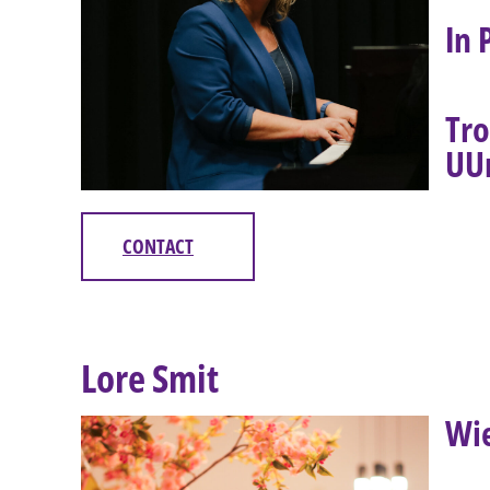
In 
Tro
UUn
CONTACT
Lore Smit
Wi