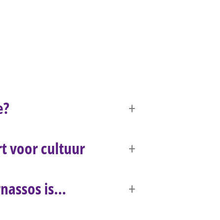
e?
t voor cultuur
nassos is…