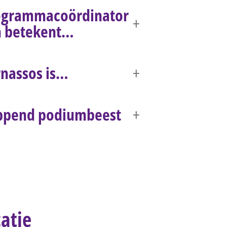
ogrammacoördinator
n betekent…
nassos is…
ppend podiumbeest
atie