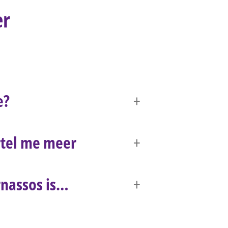
er
e?
tel me meer
nassos is…