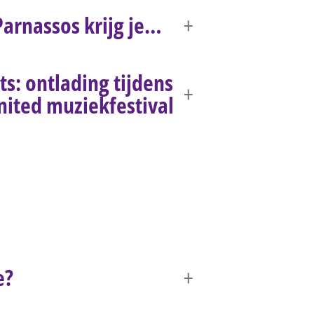
Parnassos krijg je…
ts: ontlading tijdens
ited muziekfestival
e?