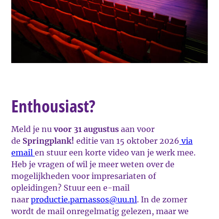
Enthousiast?
Meld je nu
voor 31 augustus
aan voor
de
Springplank!
editie van 15 oktober 2026
via
email
en stuur een korte video van je werk mee.
Heb je vragen of wil je meer weten over de
mogelijkheden voor impresariaten of
opleidingen? Stuur een e-mail
naar
productie.parnassos@uu.nl
. In de zomer
wordt de mail onregelmatig gelezen, maar we