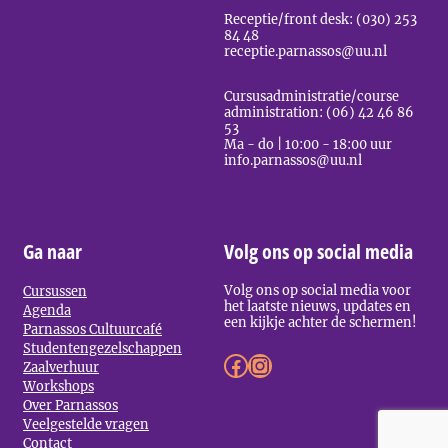
Receptie/front desk: (030) 253
84 48
receptie.parnassos@uu.nl
Cursusadministratie/course
administration: (06) 42 46 86
53
Ma - do | 10:00 - 18:00 uur
info.parnassos@uu.nl
Ga naar
Volg ons op social media
Volg ons op social media voor
Cursussen
het laatste nieuws, updates en
Agenda
een kijkje achter de schermen!
Parnassos Cultuurcafé
Studentengezelschappen
Facebook
Instagram
LinkedIn
Zaalverhuur
Workshops
Over Parnassos
Veelgestelde vragen
Contact