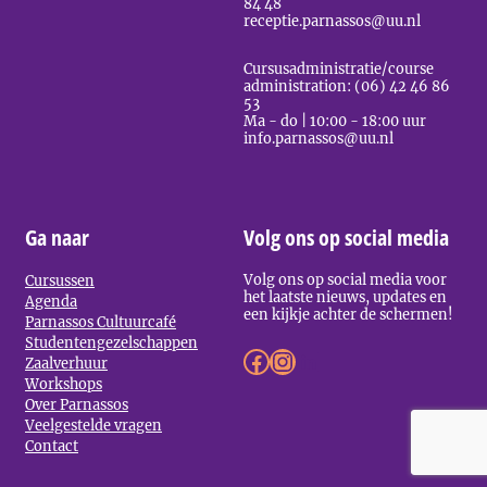
84 48
receptie.parnassos@uu.nl
Cursusadministratie/course
administration: (06) 42 46 86
53
Ma - do | 10:00 - 18:00 uur
info.parnassos@uu.nl
Ga naar
Volg ons op social media
Volg ons op social media voor
Cursussen
het laatste nieuws, updates en
Agenda
een kijkje achter de schermen!
Parnassos Cultuurcafé
Studentengezelschappen
Facebook
Instagram
LinkedIn
Zaalverhuur
Workshops
Over Parnassos
Veelgestelde vragen
Contact