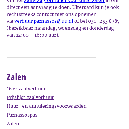
Vul het
aanvraagformulier voor onze zalen
in om
direct een aanvraag te doen. Uiteraard kun je ook
rechtstreeks contact met ons opnemen
via
verhuur.parnassos@uu.nl
of bel 030-253 8787
(bereikbaar maandag, woensdag en donderdag
van 12:00 – 16:00 uur).
Zalen
Over zaalverhuur
Prijslijst zaalverhuur
Huur- en annuleringsvoorwaarden
Parnassospas
Zalen