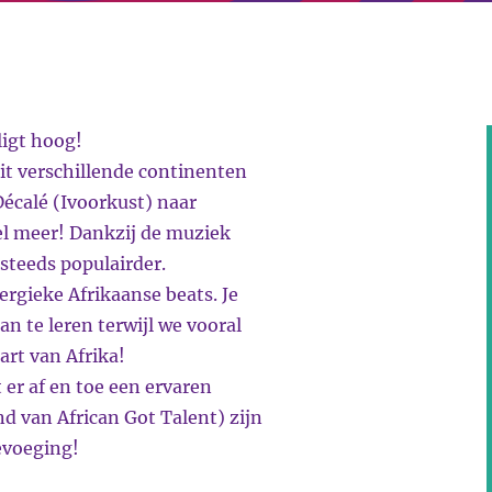
ligt hoog!
uit verschillende continenten
Décalé (Ivoorkust) naar
l meer! Dankzij de muziek
steeds populairder.
rgieke Afrikaanse beats. Je
 te leren terwijl we vooral
rt van Afrika!
 er af en toe een ervaren
d van African Got Talent) zijn
evoeging!