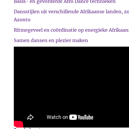
Basis- en gevorderde Afro Dance technieken
Dansstijlen uit verschillende Afrikaanse landen, 
Azonto
Ritmegevoel en coördinatie op energieke Afrikaan
Samen dansen en plezier maken