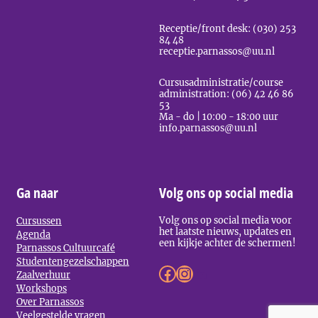
Receptie/front desk: (030) 253
84 48
receptie.parnassos@uu.nl
Cursusadministratie/course
administration: (06) 42 46 86
53
Ma - do | 10:00 - 18:00 uur
info.parnassos@uu.nl
Ga naar
Volg ons op social media
Volg ons op social media voor
Cursussen
het laatste nieuws, updates en
Agenda
een kijkje achter de schermen!
Parnassos Cultuurcafé
Studentengezelschappen
Facebook
Instagram
LinkedIn
Zaalverhuur
Workshops
Over Parnassos
Veelgestelde vragen