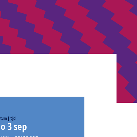
tum | tijd
o 3 sep