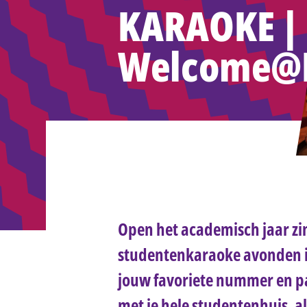
KARAOKE |
Welcome@P
Open het academisch jaar zin
studentenkaraoke avonden in
jouw favoriete nummer en pak
met je hele studentenhuis, a