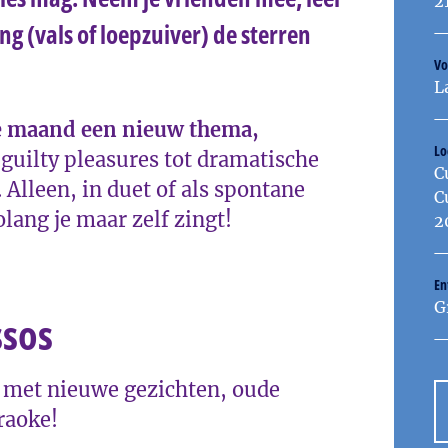
2
 (vals of loepzuiver) de sterren
Vo
L
e maand een nieuw thema,
Lo
guilty pleasures tot dramatische
C
. Alleen, in duet of als spontane
C
lang je maar zelf zingt!
2
En
G
sos
t met nieuwe gezichten, oude
raoke!