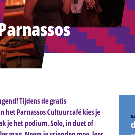
arnassos
gend! Tijdens de gratis
 het Parnassos Cultuurcafé kies je
Da
 je het podium. Solo, in duet of
d
lles mag. Neem je vrienden mee, leer